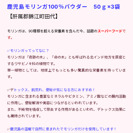
鹿児島モリンガ100％パウダー 50ｇ×3袋
【肝属郡錦江町田代】
モリンガは、90種類を超える栄養素を含んだ今、話題の
スーパーフード
で
す。
✅モリンガってってなに？
モリンガは「奇跡の木」、「命の木」とも呼ばれる北インド地方を原産と
するワサビノキ科の植物です。
単一植物としては、地球上でもっとも多い驚異的な栄養素を持っていま
す。
✅デ
トックス、肌荒れ、便秘が気になる方におすすめ！
モリンガに含まれる豊富なミネラルやビタミン、アミノ酸などの腸内活動
に作用し、便秘解消や美容につながるといわれています。
また、不純物を吸収して除去する作用があるといわれ、デトックス効果に
も期待されています。
✅
鹿児島の温暖で自然に恵まれたでモリンガだけを使用しています！