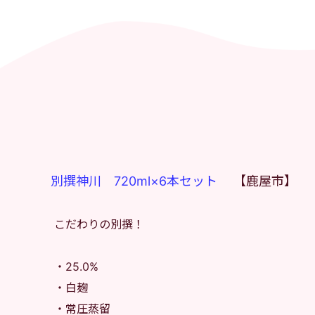
別撰神川 720ml×6本セット
【鹿屋市】
こだわりの別撰！
・25.0%
・白麹
・常圧蒸留